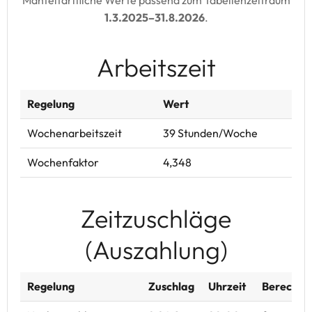
Manteltarifliche Werte passend zum Tabellenzeitraum
1.3.2025–31.8.2026
.
Arbeitszeit
Regelung
Wert
Wochenarbeitszeit
39 Stunden/Woche
Wochenfaktor
4,348
Zeitzuschläge
(Auszahlung)
Regelung
Zuschlag
Uhrzeit
Berechnu