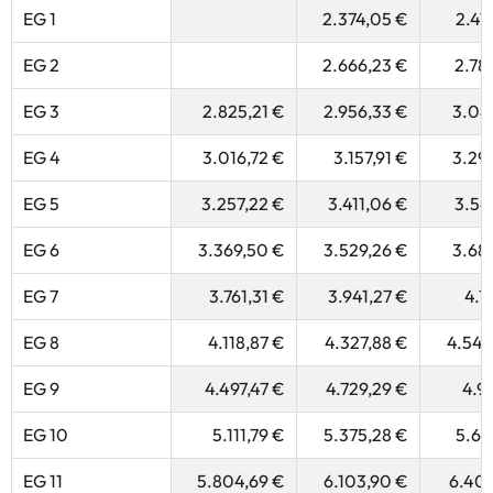
EG 1
2.374,05 €
2.47
EG 2
2.666,23 €
2.78
EG 3
2.825,21 €
2.956,33 €
3.08
EG 4
3.016,72 €
3.157,91 €
3.29
EG 5
3.257,22 €
3.411,06 €
3.56
EG 6
3.369,50 €
3.529,26 €
3.68
EG 7
3.761,31 €
3.941,27 €
4.1
EG 8
4.118,87 €
4.327,88 €
4.540
EG 9
4.497,47 €
4.729,29 €
4.96
EG 10
5.111,79 €
5.375,28 €
5.63
EG 11
5.804,69 €
6.103,90 €
6.40