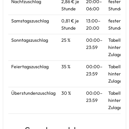
Nachtzuschlag
2,86 € je
20:00–
fester Eur
Stunde
06:00
Stunde
Samstagszuschlag
0,81 € je
13:00–
fester Eur
Stunde
20:00
Stunde
Sonntagszuschlag
25 %
00:00–
Tabellenw
23:59
hinterleg
Zulagenba
Feiertagszuschlag
35 %
00:00–
Tabellenw
23:59
hinterleg
Zulagenba
Überstundenzuschlag
30 %
00:00–
Tabellenw
23:59
hinterleg
Zulagenba