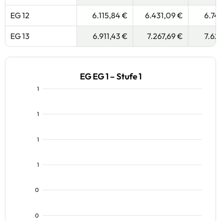
EG 12
6.115,84 €
6.431,09 €
6.74
EG 13
6.911,43 €
7.267,69 €
7.62
EG EG 1 – Stufe 1
1
1
1
1
0
0