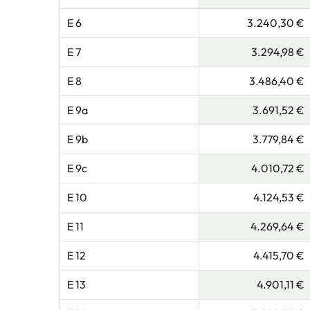
E 6
3.240,30 €
E 7
3.294,98 €
E 8
3.486,40 €
E 9a
3.691,52 €
E 9b
3.779,84 €
E 9c
4.010,72 €
E 10
4.124,53 €
E 11
4.269,64 €
E 12
4.415,70 €
E 13
4.901,11 €