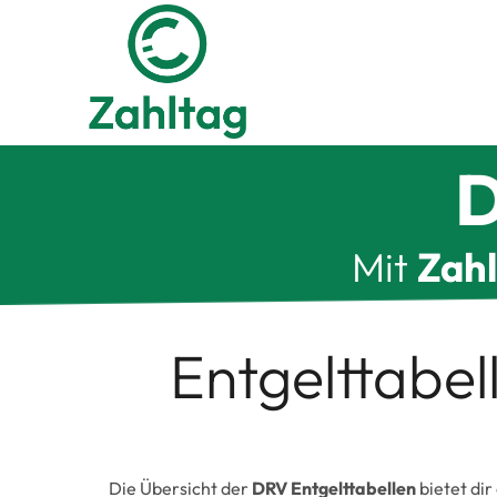
Zum
Inhalt
springen
D
Mit
Zah
Entgelttabe
Die Übersicht der
DRV Entgelttabellen
bietet dir