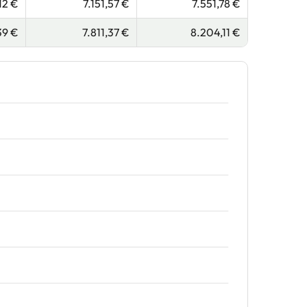
12 €
7.151,57 €
7.551,78 €
39 €
7.811,37 €
8.204,11 €