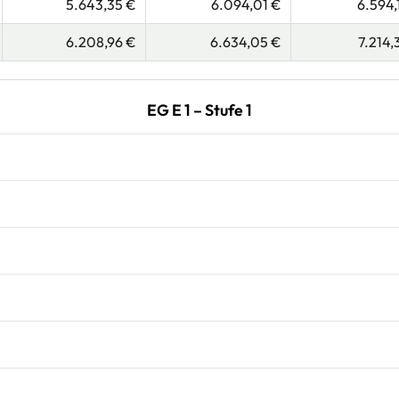
5.643,35 €
6.094,01 €
6.594,
6.208,96 €
6.634,05 €
7.214,
EG E 1 – Stufe 1