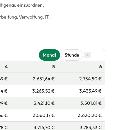
lt genau einzuordnen.
eitung, Verwaltung, IT,
Monat
Stunde
→
4
5
6
69 €
2.651,64 €
2.754,50 €
04 €
3.263,52 €
3.433,49 €
99 €
3.421,10 €
3.501,81 €
66 €
3.560,17 €
3.620,20 €
78 €
3.716,70 €
3.783,33 €