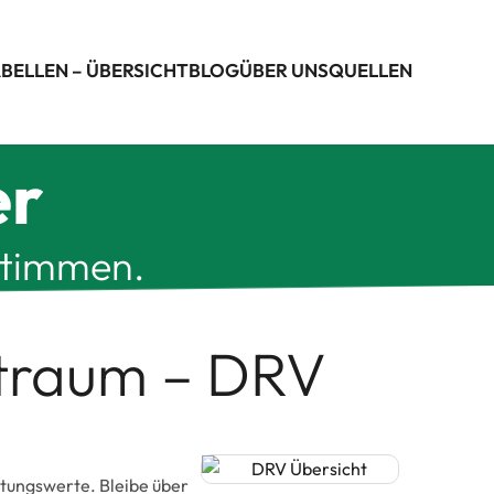
BELLEN – ÜBERSICHT
BLOG
ÜBER UNS
QUELLEN
er
stimmen.
itraum – DRV
gütungswerte. Bleibe über