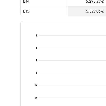
E 14
5.298,27 €
E 15
5.827,86 €
1
1
1
1
0
0