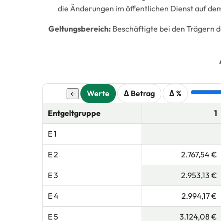
die Änderungen im öffentlichen Dienst auf dem
Geltungsbereich:
Beschäftigte bei den Trägern 
Werte
Δ Betrag
Δ %
←
Entgeltgruppe
1
E 1
E 2
2.767,54 €
E 3
2.953,13 €
E 4
2.994,17 €
E 5
3.124,08 €