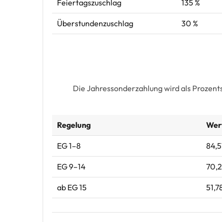
Feiertagszuschlag
135 %
Überstundenzuschlag
30 %
Die Jahressonderzahlung wird als Prozent
Regelung
Wer
EG 1–8
84,5
EG 9–14
70,2
ab EG 15
51,7