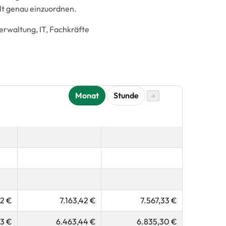
lt genau einzuordnen.
erwaltung, IT, Fachkräfte
Monat
Stunde
→
52 €
7.163,42 €
7.567,33 €
33 €
6.463,44 €
6.835,30 €