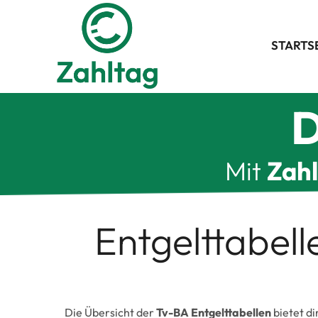
Zum
Inhalt
springen
STARTS
D
Mit
Zah
Entgelttabel
Die Übersicht der
Tv-BA Entgelttabellen
bietet di