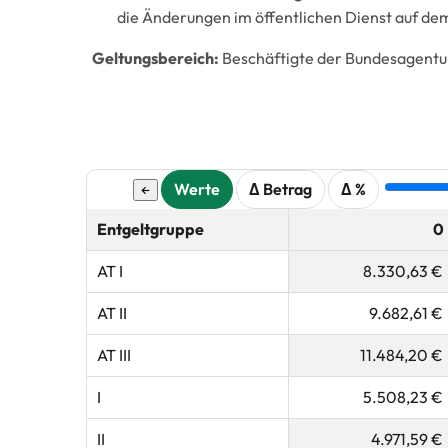
die Änderungen im öffentlichen Dienst auf dem
Geltungsbereich:
Beschäftigte der Bundesagentur
Werte
Δ Betrag
Δ %
←
Entgeltgruppe
0
AT I
8.330,63 €
AT II
9.682,61 €
AT III
11.484,20 €
I
5.508,23 €
II
4.971,59 €