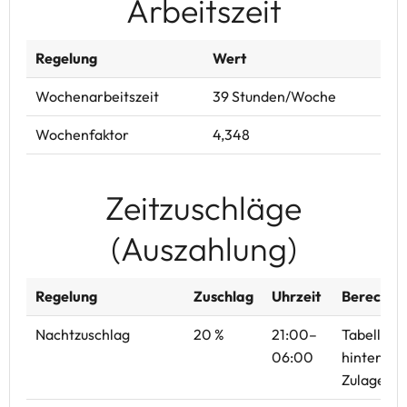
Arbeitszeit
Regelung
Wert
Wochenarbeitszeit
39 Stunden/Woche
Wochenfaktor
4,348
Zeitzuschläge
(Auszahlung)
Regelung
Zuschlag
Uhrzeit
Berechnu
Nachtzuschlag
20 %
21:00–
Tabellenw
06:00
hinterleg
Zulagenba