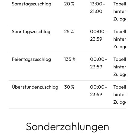
Samstagszuschlag
20 %
13:00–
Tabellenw
21:00
hinterleg
Zulagenba
Sonntagszuschlag
25 %
00:00–
Tabellenw
23:59
hinterleg
Zulagenba
Feiertagszuschlag
135 %
00:00–
Tabellenw
23:59
hinterleg
Zulagenba
Überstundenzuschlag
30 %
00:00–
Tabellenw
23:59
hinterleg
Zulagenba
Sonderzahlungen