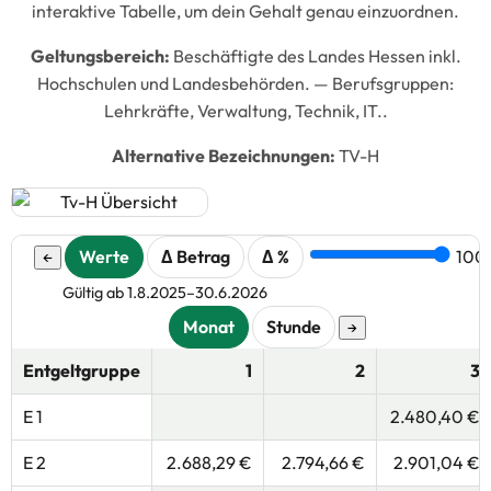
interaktive Tabelle, um dein Gehalt genau einzuordnen.
Geltungsbereich:
Beschäftigte des Landes Hessen inkl.
Hochschulen und Landesbehörden. —
Berufsgruppen:
Lehrkräfte, Verwaltung, Technik, IT..
Alternative Bezeichnungen:
TV-H
Werte
Δ Betrag
Δ %
100
←
Gültig ab 1.8.2025–30.6.2026
Monat
Stunde
→
Entgeltgruppe
1
2
3
E 1
2.480,40 €
E 2
2.688,29 €
2.794,66 €
2.901,04 €