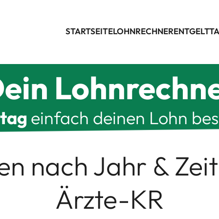
STARTSEITE
LOHNRECHNER
ENTGELTTA
ein Lohnrechn
ltag
einfach deinen Lohn be
len nach Jahr & Zei
Ärzte-KR