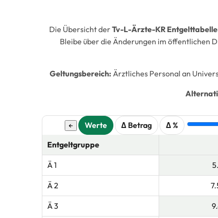
Die Übersicht der
Tv-L-Ärzte-KR Entgelttabelle
Bleibe über die Änderungen im öffentlichen D
Geltungsbereich:
Ärztliches Personal an Univers
Alternat
Werte
Δ Betrag
Δ %
←
Entgeltgruppe
Ä 1
5
Ä 2
7.
Ä 3
9