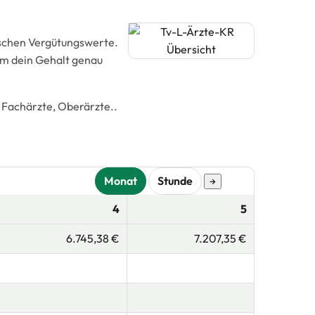
rischen Vergütungswerte.
um dein Gehalt genau
 Fachärzte, Oberärzte..
Monat
Stunde
→
4
5
6.745,38 €
7.207,35 €