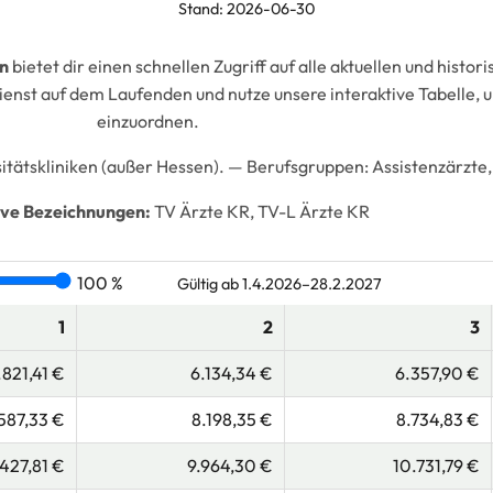
Stand: 2026-06-30
n
bietet dir einen schnellen Zugriff auf alle aktuellen und histo
ienst auf dem Laufenden und nutze unsere interaktive Tabelle, 
einzuordnen.
itätskliniken (außer Hessen). —
Berufsgruppen:
Assistenzärzte,
ive Bezeichnungen:
TV Ärzte KR, TV-L Ärzte KR
100 %
Gültig ab 1.4.2026–28.2.2027
1
2
3
.821,41 €
6.134,34 €
6.357,90 €
587,33 €
8.198,35 €
8.734,83 €
.427,81 €
9.964,30 €
10.731,79 €