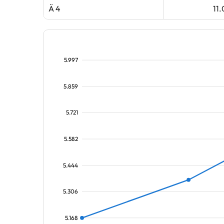
Ä 4
11
5.997
5.859
5.721
5.582
5.444
5.306
5.168