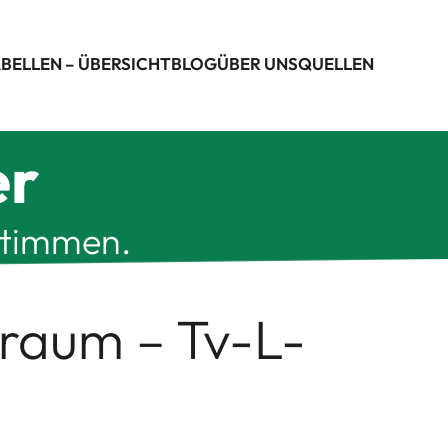
BELLEN – ÜBERSICHT
BLOG
ÜBER UNS
QUELLEN
er
stimmen.
traum – Tv-L-