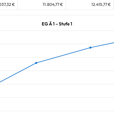
.037,32 €
11.804,77 €
12.415,77 €
EG Ä 1 – Stufe 1