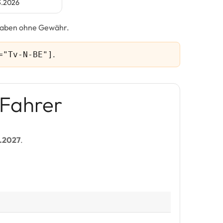
3.2026
ngaben ohne Gewähr.
.
="Tv-N-BE"]
-Fahrer
2.2027
.