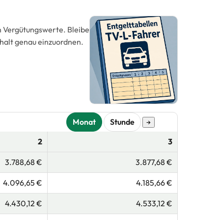
hen Vergütungswerte. Bleibe
ehalt genau einzuordnen.
Monat
Stunde
→
2
3
3.788,68 €
3.877,68 €
4.096,65 €
4.185,66 €
4.430,12 €
4.533,12 €