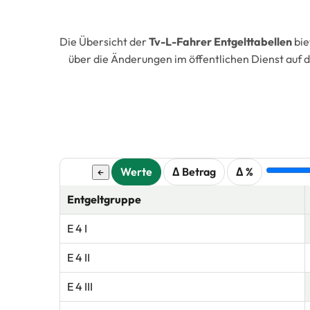
Die Übersicht der
Tv-L-Fahrer Entgelttabellen
bie
über die Änderungen im öffentlichen Dienst auf 
Werte
Δ Betrag
Δ %
←
Entgeltgruppe
E 4 I
E 4 II
E 4 III