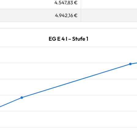
4.547,83 €
4.942,16 €
EG E 4 I – Stufe 1