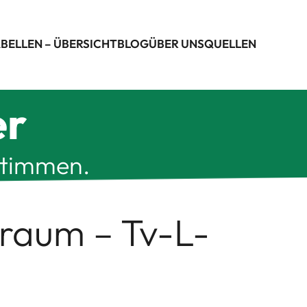
BELLEN – ÜBERSICHT
BLOG
ÜBER UNS
QUELLEN
er
stimmen.
traum – Tv-L-