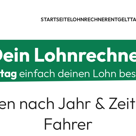
STARTSEITE
LOHNRECHNER
ENTGELTTA
ein Lohnrechn
ltag
einfach deinen Lohn be
len nach Jahr & Zei
Fahrer