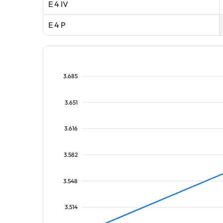
E 4 IV
E 4 P
3.685
3.651
3.616
3.582
3.548
3.514