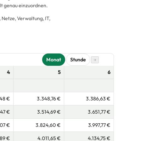
lt genau einzuordnen.
 Netze, Verwaltung, IT,
Monat
Stunde
→
4
5
6
,48 €
3.348,76 €
3.386,63 €
,47 €
3.514,69 €
3.651,77 €
,07 €
3.824,60 €
3.997,77 €
,89 €
4.011,65 €
4.134,75 €