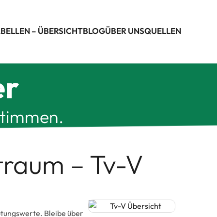
BELLEN – ÜBERSICHT
BLOG
ÜBER UNS
QUELLEN
er
stimmen.
itraum – Tv-V
gütungswerte. Bleibe über