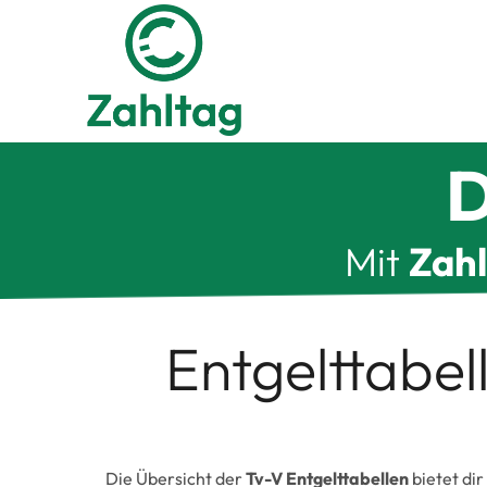
Zum
Inhalt
springen
D
Mit
Zah
Entgelttabel
Die Übersicht der
Tv-V Entgelttabellen
bietet dir