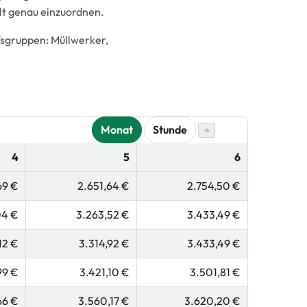
lt genau einzuordnen.
sgruppen:
Müllwerker,
Monat
Stunde
→
4
5
6
69 €
2.651,64 €
2.754,50 €
04 €
3.263,52 €
3.433,49 €
12 €
3.314,92 €
3.433,49 €
99 €
3.421,10 €
3.501,81 €
66 €
3.560,17 €
3.620,20 €