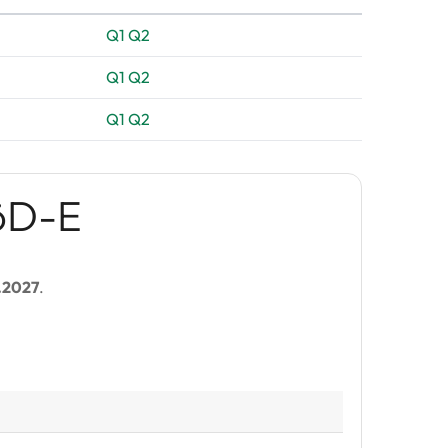
Q1
Q2
Q1
Q2
Q1
Q2
öD-E
.2027
.