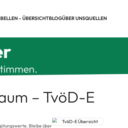
BELLEN – ÜBERSICHT
BLOG
ÜBER UNS
QUELLEN
er
stimmen.
traum – TvöD-E
ergütungswerte. Bleibe über