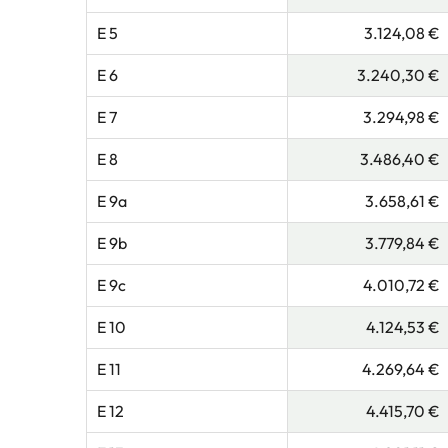
E 5
3.124,08 €
E 6
3.240,30 €
E 7
3.294,98 €
E 8
3.486,40 €
E 9a
3.658,61 €
E 9b
3.779,84 €
E 9c
4.010,72 €
E 10
4.124,53 €
E 11
4.269,64 €
E 12
4.415,70 €