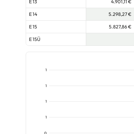
E 13
4.901,11 €
E 14
5.298,27 €
E 15
5.827,86 €
E 15Ü
1
1
1
1
0