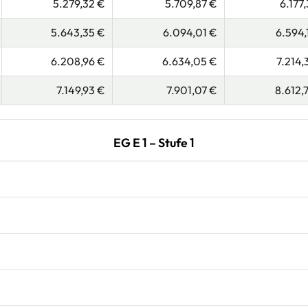
5.279,32 €
5.709,87 €
6.177,
5.643,35 €
6.094,01 €
6.594,
6.208,96 €
6.634,05 €
7.214,
7.149,93 €
7.901,07 €
8.612,
EG E 1 – Stufe 1