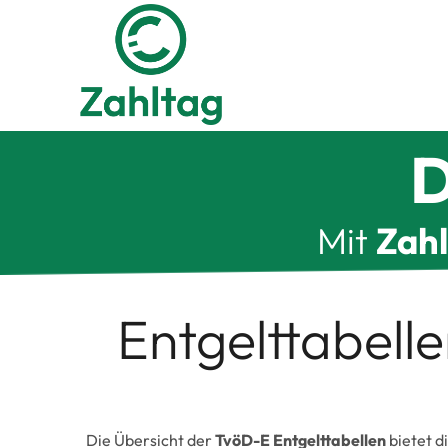
Zum
Inhalt
springen
D
Mit
Zah
Entgelttabell
Die Übersicht der
TvöD-E Entgelttabellen
bietet d