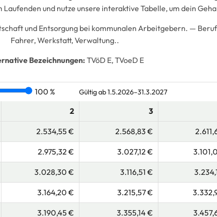
 Laufenden und nutze unsere interaktive Tabelle, um dein Geha
irtschaft und Entsorgung bei kommunalen Arbeitgebern. —
Beruf
Fahrer, Werkstatt, Verwaltung..
ernative Bezeichnungen:
TVöD E, TVoeD E
100 %
Gültig ab 1.5.2026–31.3.2027
2
3
2.534,55 €
2.568,83 €
2.611,
2.975,32 €
3.027,12 €
3.101,
3.028,30 €
3.116,51 €
3.234,
3.164,20 €
3.215,57 €
3.332,
3.190,45 €
3.355,14 €
3.457,