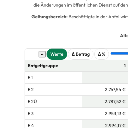
die Änderungen im öffentlichen Dienst auf dem
Geltungsbereich:
Beschäftigte in der Abfallw
Alt
Werte
Δ Betrag
Δ %
←
Entgeltgruppe
1
E 1
E 2
2.767,54 €
E 2Ü
2.787,52 €
E 3
2.953,13 €
E 4
2.994,17 €