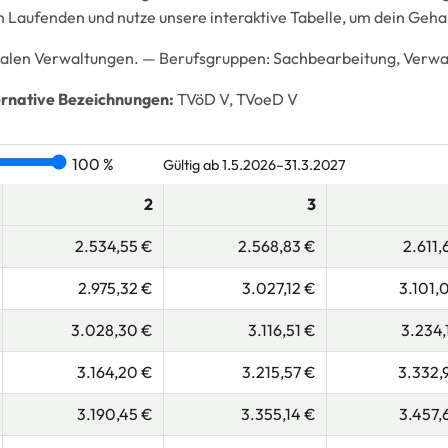
 Laufenden und nutze unsere interaktive Tabelle, um dein Geha
alen Verwaltungen. —
Berufsgruppen:
Sachbearbeitung, Verwalt
ernative Bezeichnungen:
TVöD V, TVoeD V
100 %
Gültig ab 1.5.2026–31.3.2027
2
3
2.534,55 €
2.568,83 €
2.611,
2.975,32 €
3.027,12 €
3.101,
3.028,30 €
3.116,51 €
3.234,
3.164,20 €
3.215,57 €
3.332,
3.190,45 €
3.355,14 €
3.457,