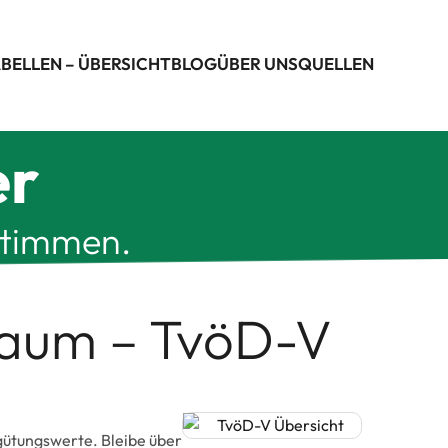
BELLEN – ÜBERSICHT
BLOG
ÜBER UNS
QUELLEN
er
stimmen.
traum – TvöD-V
ergütungswerte. Bleibe über