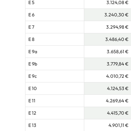
E 5
3.124,08 €
E 6
3.240,30 €
E 7
3.294,98 €
E 8
3.486,40 €
E 9a
3.658,61 €
E 9b
3.779,84 €
E 9c
4.010,72 €
E 10
4.124,53 €
E 11
4.269,64 €
E 12
4.415,70 €
E 13
4.901,11 €