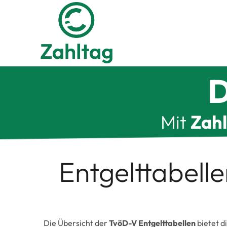
Zum
Inhalt
springen
D
Mit
Zah
Entgelttabell
Die Übersicht der
TvöD-V Entgelttabellen
bietet d