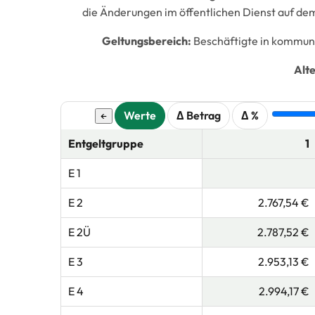
die Änderungen im öffentlichen Dienst auf dem
Geltungsbereich:
Beschäftigte in kommun
Alt
Werte
Δ Betrag
Δ %
←
Entgeltgruppe
1
E 1
E 2
2.767,54 €
E 2Ü
2.787,52 €
E 3
2.953,13 €
E 4
2.994,17 €