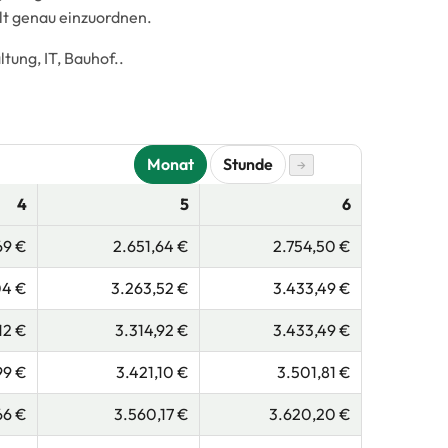
lt genau einzuordnen.
ung, IT, Bauhof..
Monat
Stunde
→
4
5
6
69 €
2.651,64 €
2.754,50 €
04 €
3.263,52 €
3.433,49 €
12 €
3.314,92 €
3.433,49 €
99 €
3.421,10 €
3.501,81 €
66 €
3.560,17 €
3.620,20 €