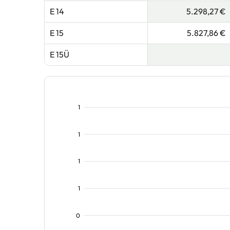
E 14
5.298,27 €
E 15
5.827,86 €
E 15Ü
1
1
1
1
0