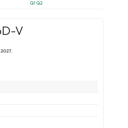
Q1
Q2
öD-V
.2027
.